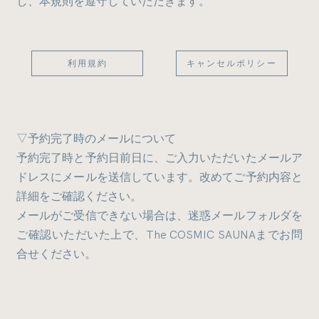
し、本規則を遵守していただきます。
The COSMIC SAUNA
TASOGARE SAUNA
PLAN３
PLAN
利用規約
キャンセルポリシー
SAUNA to SUP
Green Season
Lake Time
PLAN２
"自分の中の野生を感じるとき"
green feild x The COSMIC SAUNA
涼しい風の吹く夕暮れ時に独り占めする
服を脱ぎ捨て、水中に飛び出す時が、一番自由を感じる
標高500mの湖畔でサウナアクティビティをお楽しみ
▽予約完了時のメールについて
瞬間だ。星が燦々と輝き、水をかくたびに夜光虫が煌め
The COSMIC SAUNAと湖畔の時間。
いただける季節が今年もやってきました。
予約完了時と予約日前日に、ご入力いただいたメールア
”ととのいフローティング”と
く夜の海で泳いでいたらそう感じた。まるで水を得た魚
静かで穏やかな時間の流れの中で、心も体も解放
ドレスにメールを送信しています。改めてご予約内容と
The COSMIC SAUNAが呼んでいる、サップの上での
になったような感覚を味わえる。
詳細をご確認ください。
ロウリュすると蒸気熱とボタニカルの香りに包まれ
されるゆったりとした時間をお過ごしただけま
外気浴。
メールがご受信できない場合は、迷惑メールフォルダを
る。パチパチと燃える薪の音を聴き、体の表面だけ
す。
サップに寝転ぶと見えるのは、空と周りにある木々
それからというもの裸で湖や海に飛び込みたい衝動に駆
ご確認いただいた上で、The COSMIC SAUNAまでお問
でなく、体の内部までじっくりとあたためる。
だけ。流れのない穏やかな湖の上でサウナ上がりに
られる。暗闇の自然の中で自分の身体をさらけだし、自
合せください。
然と一体化し、思考をなくし、ただただ身体が喜ぶこと
ぷかぷかと浮かぶ心地良さは、未知の体験となるで
火照った体を冷ますのは、雪解け水と伏流水が流れ
だけをしてみる。
しょう。
時間
込む湖。雪国の新緑時期ならではの冷水を全身で感