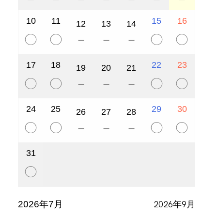
・SUP装備レンタル料
・The COSMIC SAUNA利用料
SESSION 2 13:00 - 15:00
・SUPガイド料（保険料込）
・サンダル
10
11
15
16
12
13
14
SESSION 3 15:30 - 17:30
◯
◯
◯
◯
－
－
－
17
18
22
23
19
20
21
◯
◯
◯
◯
－
－
－
【料金】
￥15,000 / 1-2名
24
25
29
30
26
27
28
￥18,000 / 3 名
◯
◯
◯
◯
－
－
－
￥22,000 / 4 名
31
5名以上でのご利用は1名増えるごとに+
￥4,000
◯
※5名以上でのご利用ご希望の方へ
コズミックサウナ空間内で快適に過ごせる人数が定員4名までと
なっています。また、アウトドアチェアのご用意が４脚しかな
2026年9月
2026年7月
いためご了承いただける場合のみご予約ください。読書や瞑想