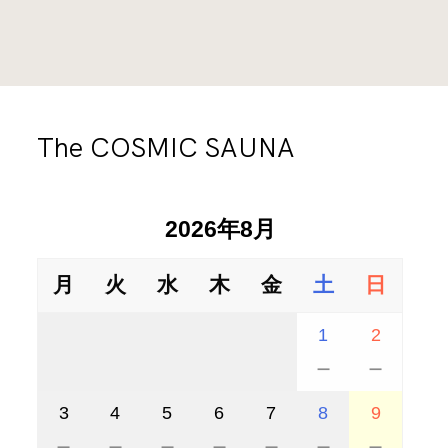
１６：００ー１８：３０
じていただけます。
水から上がってきたときには、今まで以上に、生きてい
ると思えるだろうから。
時間
料金
外気浴では人工物がほぼない湖のある風景を眺めな
１０：００ー１２：００
がら自分の心を観察してみる。
￥６,５００／１名
この地ならではの湖畔で過ごす豊かな時間をお楽し
The COSMIC SAUNA
料金
時間
みください。
利用可能人数
２時間制 ￥１１,０００／１名
１６：００ー１９：００
２ー４名
2026年8月
料金
利用可能人数
２時間制 ￥６,０００／１名
ご利用料金に含まれるもの
８名
月
火
水
木
金
土
日
※The COSMIC SAUNAに一度に入室できるのは最大
・The COSMIC SAUNA利用料
４名まで
1
2
利用可能人数
－
－
２ー４名
【時間】
ご利用料金に含まれるもの
COMING SOON
3
4
5
6
7
8
9
2時間・貸切制
・The COSMIC SAUNA利用料
ご利用料金に含まれるもの
－
－
－
－
－
－
－
SESSION 1 10:30 - 12:30