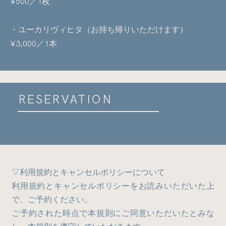
¥500／1枚
・ユーカリヴィヒタ（お持ち帰りいただけます）
¥3,000／1本
RESERVATION
▽利用規約とキャンセルポリシーについて
利用規約とキャンセルポリシーをお読みいただいた上
で、ご予約ください。
FAQ
ご予約された時点で本規則にご同意いただいたとみな
よくある質問