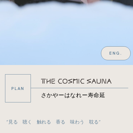
ENG.
PLAN
さかやーはなれー寿命延
”見る 聴く 触れる 香る 味わう 耽る”