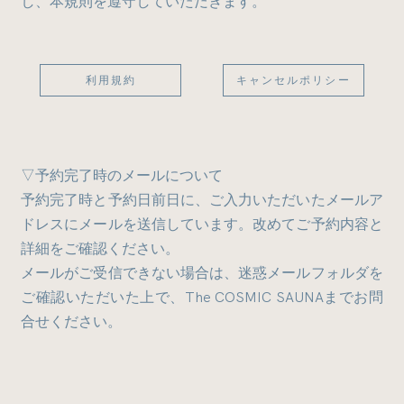
し、本規則を遵守していただきます。
The COSMIC SAUNA
TASOGARE SAUNA
PLAN３
PLAN
利用規約
キャンセルポリシー
SAUNA to SUP
Green Season
Lake Time
PLAN２
"自分の中の野生を感じるとき"
green feild x The COSMIC SAUNA
涼しい風の吹く夕暮れ時に独り占めする
服を脱ぎ捨て、水中に飛び出す時が、一番自由を感じる
標高500mの湖畔でサウナアクティビティをお楽しみ
▽予約完了時のメールについて
瞬間だ。星が燦々と輝き、水をかくたびに夜光虫が煌め
The COSMIC SAUNAと湖畔の時間。
いただける季節が今年もやってきました。
予約完了時と予約日前日に、ご入力いただいたメールア
”ととのいフローティング”と
く夜の海で泳いでいたらそう感じた。まるで水を得た魚
静かで穏やかな時間の流れの中で、心も体も解放
ドレスにメールを送信しています。改めてご予約内容と
The COSMIC SAUNAが呼んでいる、サップの上での
になったような感覚を味わえる。
詳細をご確認ください。
ロウリュすると蒸気熱とボタニカルの香りに包まれ
されるゆったりとした時間をお過ごしただけま
外気浴。
メールがご受信できない場合は、迷惑メールフォルダを
る。パチパチと燃える薪の音を聴き、体の表面だけ
す。
サップに寝転ぶと見えるのは、空と周りにある木々
それからというもの裸で湖や海に飛び込みたい衝動に駆
ご確認いただいた上で、The COSMIC SAUNAまでお問
でなく、体の内部までじっくりとあたためる。
だけ。流れのない穏やかな湖の上でサウナ上がりに
られる。暗闇の自然の中で自分の身体をさらけだし、自
合せください。
然と一体化し、思考をなくし、ただただ身体が喜ぶこと
ぷかぷかと浮かぶ心地良さは、未知の体験となるで
火照った体を冷ますのは、雪解け水と伏流水が流れ
だけをしてみる。
しょう。
時間
込む湖。雪国の新緑時期ならではの冷水を全身で感