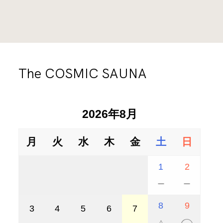
１６：００ー１８：３０
じていただけます。
水から上がってきたときには、今まで以上に、生きてい
ると思えるだろうから。
時間
料金
外気浴では人工物がほぼない湖のある風景を眺めな
１０：００ー１２：００
がら自分の心を観察してみる。
￥６,５００／１名
この地ならではの湖畔で過ごす豊かな時間をお楽し
The COSMIC SAUNA
料金
時間
みください。
利用可能人数
２時間制 ￥１１,０００／１名
１６：００ー１９：００
２ー４名
2026年8月
料金
利用可能人数
２時間制 ￥６,０００／１名
ご利用料金に含まれるもの
８名
月
火
水
木
金
土
日
※The COSMIC SAUNAに一度に入室できるのは最大
・The COSMIC SAUNA利用料
４名まで
1
2
利用可能人数
－
－
２ー４名
【時間】
ご利用料金に含まれるもの
COMING SOON
8
9
2時間・貸切制
3
4
5
6
7
・The COSMIC SAUNA利用料
ご利用料金に含まれるもの
SESSION 1 10:30 - 12:30