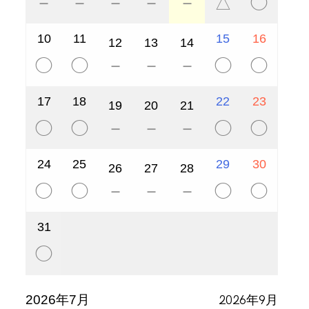
△
◯
－
－
－
－
－
・SUP装備レンタル料
・The COSMIC SAUNA利用料
SESSION 2 13:00 - 15:00
・SUPガイド料（保険料込）
・サンダル
10
11
15
16
SESSION 3 15:30 - 17:30
12
13
14
◯
◯
◯
◯
－
－
－
17
18
22
23
19
20
21
【料金】
◯
◯
◯
◯
－
－
－
￥15,000 / 1-2名
￥18,000 / 3 名
24
25
29
30
26
27
28
￥22,000 / 4 名
◯
◯
◯
◯
－
－
－
31
5名以上でのご利用は1名増えるごとに+
￥4,000
◯
※5名以上でのご利用ご希望の方へ
コズミックサウナ空間内で快適に過ごせる人数が定員4名までと
なっています。また、アウトドアチェアのご用意が４脚しかな
2026年9月
2026年7月
いためご了承いただける場合のみご予約ください。読書や瞑想