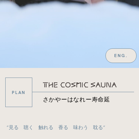
ENG.
PLAN
さかやーはなれー寿命延
”見る 聴く 触れる 香る 味わう 耽る”