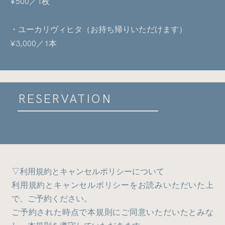
¥500／1枚
・ユーカリヴィヒタ（お持ち帰りいただけます）
¥3,000／1本
RESERVATION
▽利用規約とキャンセルポリシーについて
利用規約とキャンセルポリシーをお読みいただいた上
で、ご予約ください。
FAQ
ご予約された時点で本規則にご同意いただいたとみな
よくある質問